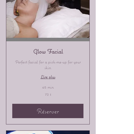
Glow Facial
Perfect facial for a pick-me-up for your
skin
Lire plus
45 min
70 dollars
70 $
canadiens
Réserver