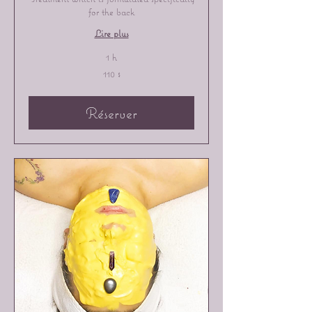
for the back
Lire plus
1 h
110 dollars
110 $
canadiens
Réserver