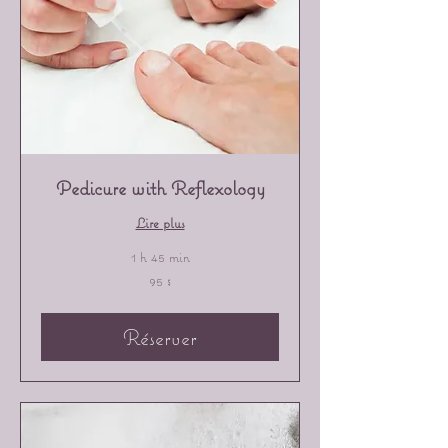
Pedicure with Reflexology
Lire plus
1 h 45 min
95 dollars
95 $
canadiens
Réserver