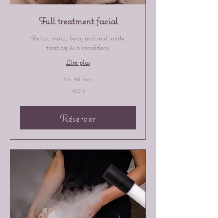
Full treatment facial
Relax, mind, body and soul while
treating skin conditions
Lire plus
1 h 30 min
140 dollars
140 $
canadiens
Réserver