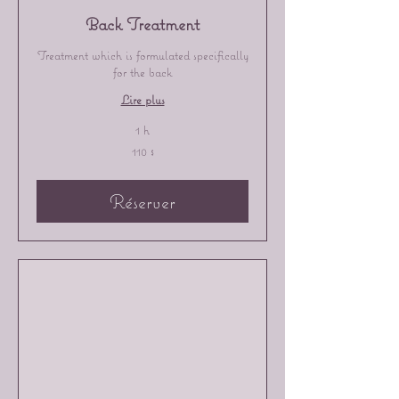
Back Treatment
Treatment which is formulated specifically
for the back
Lire plus
1 h
110 dollars
110 $
canadiens
Réserver