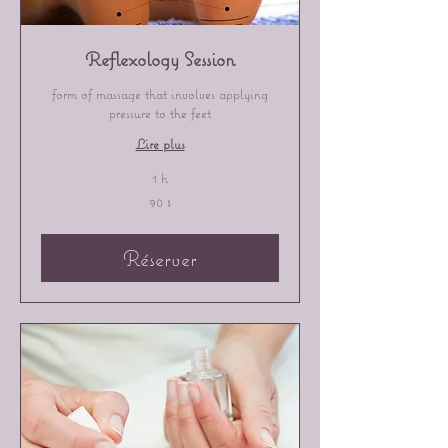
Reflexology Session
form of massage that involves applying
pressure to the feet
Lire plus
1 h
90 dollars
90 $
canadiens
Réserver