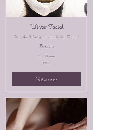
Winter Facial
Beat the Winter blues with this Facial!
Lire plus
1 h 30 min
125 dollars
125 $
canadiens
Réserver