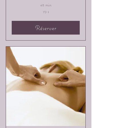
45 min
70 dollars
70 $
canadiens
Réserver