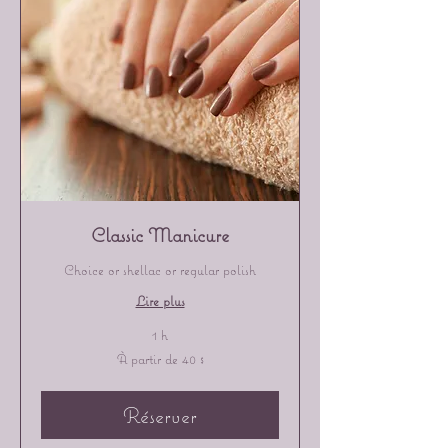
Classic Manicure
Choice or shellac or regular polish
Lire plus
1 h
À
À partir de 40 $
partir
de
40 dollars
canadiens
Réserver