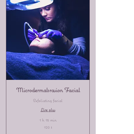
Microdermabrasion Facial
Exfoliating facial
Lire plus
1 h 15 min
120 dollars
120 $
canadiens