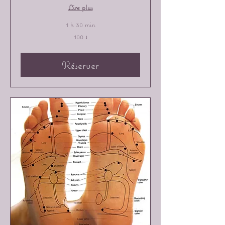
Lire plus
1 h 30 min
100 dollars
100 $
canadiens
Réserver