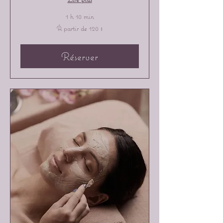
1 h 10 min
À
À partir de 120 $
partir
de
120 dollars
canadiens
Réserver