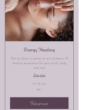
Energy Healing
Can be done in person or at a distance. A
healing experience for your mind, body
and soul
Lire plus
1 h 15 min
95 dollars
95 $
canadiens
Réserver