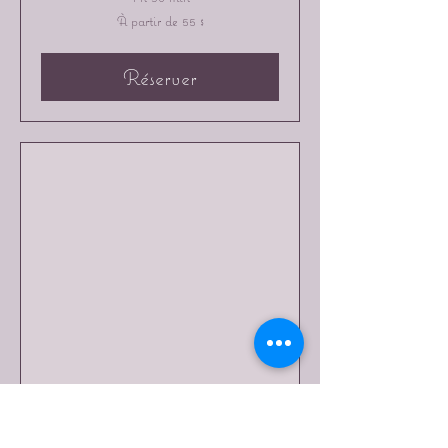
À
À partir de 55 $
partir
de
55 dollars
canadiens
Réserver