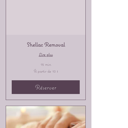
Shellac Removal
Lire plus
15 min
À
À partir de 10 $
partir
de
10 dollars
canadiens
Réserver